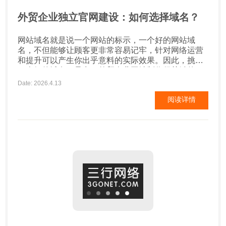
外贸企业独立官网建设：如何选择域名？
网站域名就是说一个网站的标示，一个好的网站域
名，不但能够让顾客更非常容易记牢，针对网络运营
和提升可以产生你出乎意料的实际效果。因此，挑选
一个好的域名，是出口外贸企业网站制作很关键的一
步。 那麼外贸公司怎样去挑选域名？ 外贸企业独立官
Date: 2026.4.13
网该如何选择域名？ 一、知名品牌或商品有关 假如就
阅读详情
是你的公司是一家大企业，在世界各国常有一定的名
气得话，提议域名挑选企业名字或是品牌名字...