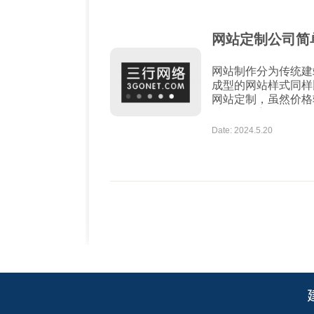
网站定制公司简
网站制作分为传统建
成型的网站样式同样
网站定制，虽然价格
站在优化方面更符合
述定制型网站的优势。 1、定制型网站可以根据用户需求设计
Date: 2024.5.20
页面，直到符合自己的要求为止。 2、网
样完全属于自己，因为