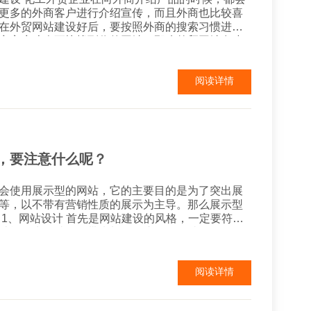
更多的外商客户进行介绍宣传，而且外商也比较喜
在外贸网站建设好后，要按照外商的搜索习惯进行
商客户才会更快找到你的网站。那么外贸网站在建
贸网站建设如何做,怎样才可以建
点： 靠前、网站一定要有营销功能，
阅读详情
，要注意什么呢？
会使用展示型的网站，它的主要目的是为了突出展
等，以不带有营销性质的展示为主导。那么展示型
合
计能够为网站展示带来加分，这包括网站LOGO要
，网站的色彩搭配、各种模块要和企业的风格一致。
阅读详情