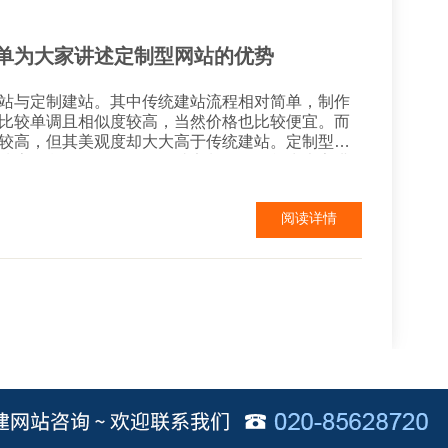
单为大家讲述定制型网站的优势
站与定制建站。其中传统建站流程相对简单，制作
比较单调且相似度较高，当然价格也比较便宜。而
较高，但其美观度却大大高于传统建站。定制型网
搜索引擎的抓取。下面网站定制公司简单为大家讲
制作每个
站定制会使网站更加安全、同
阅读详情
可以...