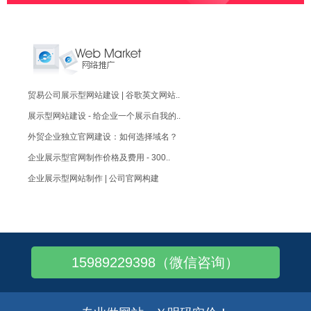
贸易公司展示型网站建设 | 谷歌英文网站..
展示型网站建设 - 给企业一个展示自我的..
外贸企业独立官网建设：如何选择域名？
企业展示型官网制作价格及费用 - 300..
企业展示型网站制作 | 公司官网构建
B2B官网独立站搭建，大气、便捷、询盘
企业官网定制：个性化！独一无二！
企业官网设计制作：做一个出色的企业官网!
15989229398（微信咨询）
企业官网建设：如何提升新网站索引量？
企业官网设计：优秀的网站设计应具备哪些特..
外贸独立站——让更多的客户看到自己的官网