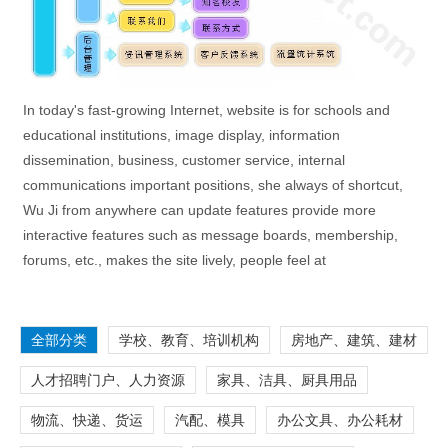
In today's fast-growing Internet, website is for schools and
educational institutions, image display, information
dissemination, business, customer service, internal
communications important positions, she always of shortcut,
Wu Ji from anywhere can update features provide more
interactive features such as message boards, membership,
forums, etc., makes the site lively, people feel at
全部分类
学校、教育、培训机构
房地产、建筑、建材
人才招聘门户、人力资源
家具、洁具、厨具用品
物流、快递、货运
汽配、模具
办公文具、办公耗材