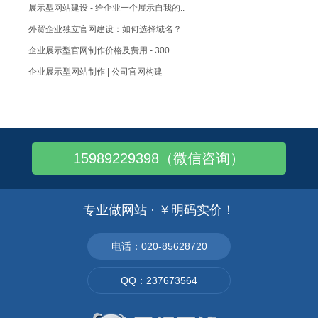
展示型网站建设 - 给企业一个展示自我的..
外贸企业独立官网建设：如何选择域名？
企业展示型官网制作价格及费用 - 300..
企业展示型网站制作 | 公司官网构建
B2B官网独立站搭建，大气、便捷、询盘
企业官网定制：个性化！独一无二！
企业官网设计制作：做一个出色的企业官网!
15989229398（微信咨询）
企业官网建设：如何提升新网站索引量？
企业官网设计：优秀的网站设计应具备哪些特..
外贸独立站——让更多的客户看到自己的官网
专业做网站 · ￥明码实价！
外贸企业官网-怎样选择自己的域名?
b2b官网外贸网站建设步骤（出口企业建站..
电话：020-85628720
外贸企业官网搭建——英文网站建设要点！
QQ：237673564
企业展示型官网如何设计制作？直观地展现企..